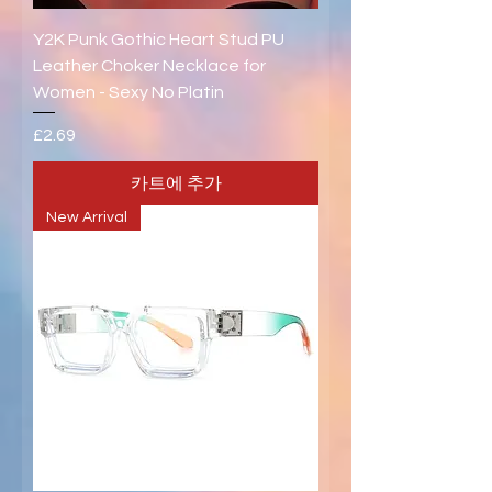
Y2K Punk Gothic Heart Stud PU
Leather Choker Necklace for
Women - Sexy No Platin
가격
£2.69
카트에 추가
New Arrival