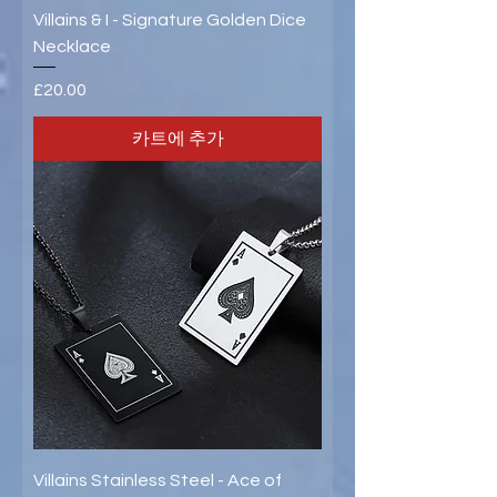
Villains & I - Signature Golden Dice
Necklace
가격
£20.00
카트에 추가
Villains Stainless Steel - Ace of