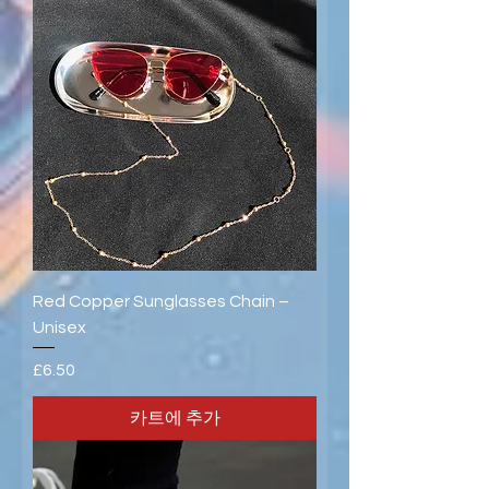
Red Copper Sunglasses Chain –
Unisex
가격
£6.50
카트에 추가