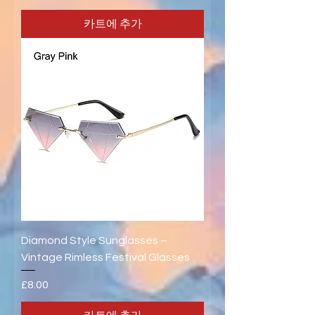
카트에 추가
Diamond Style Sunglasses –
Vintage Rimless Festival Glasses
가격
£8.00