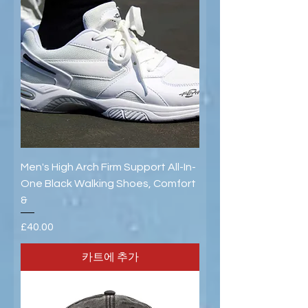
Men's High Arch Firm Support All-In-
One Black Walking Shoes, Comfort
&
가격
£40.00
카트에 추가