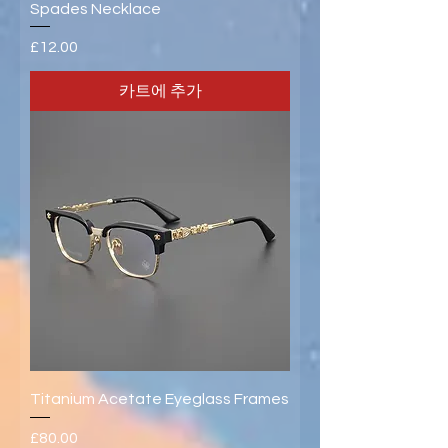
Spades Necklace
가격
£12.00
카트에 추가
Titanium Acetate Eyeglass Frames
가격
£80.00