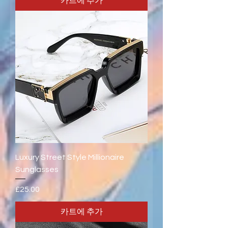
카트에 추가
Luxury Street Style Millionaire
Sunglasses
가격
£25.00
카트에 추가