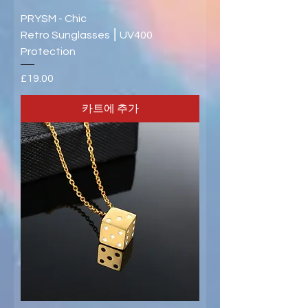
PRYSM - Chic
Retro Sunglasses ⎮ UV400
Protection
가격
£19.00
카트에 추가