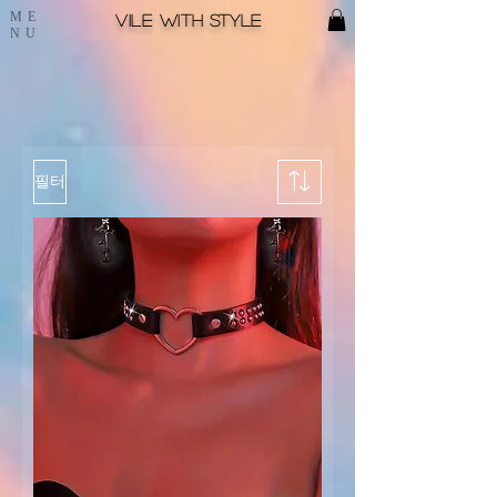
ME
Vile with style
NU
필터