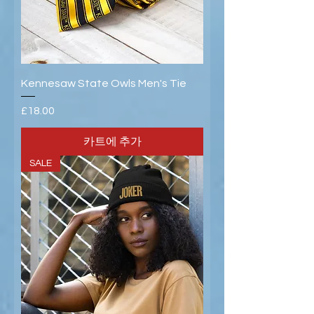
Kennesaw State Owls Men's Tie
가격
£18.00
카트에 추가
SALE