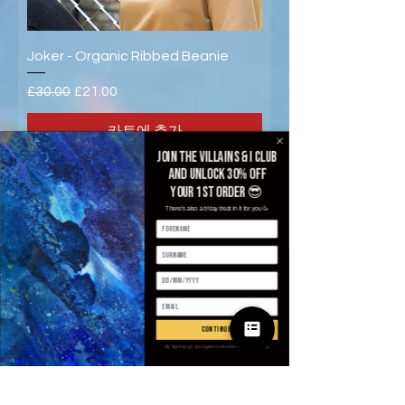
Joker - Organic Ribbed Beanie
일반가
할인가
£30.00
£21.00
카트에 추가
Join the villains & i club
and unlock 30% off
your 1st order 😎
There's also a b'day treat in it for you 🥳
continue
By signing up, you agree to receive email marketing